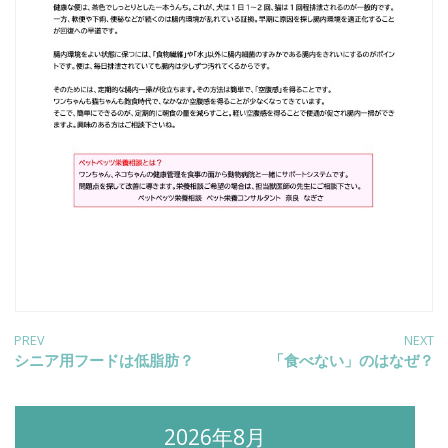
投
PREV
NEXT
Previous
シニア用フードは低脂肪？
Next
「食べない」のはなぜ？
post:
post:
稿
2026年8月