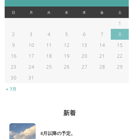
ナ
日
月
火
水
木
金
土
ビ
1
2
3
4
5
6
7
8
ゲ
9
10
11
12
13
14
15
ー
16
17
18
19
20
21
22
23
24
25
26
27
28
29
シ
30
31
ョ
« 7月
ン
新着
8月以降の予定。