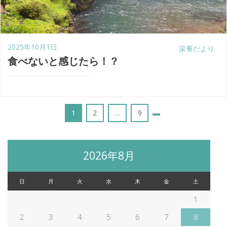
2025年10月1日
栄養だより
食べないと感じたら！？
投
Page
Page
1
2
…
9
稿
2026年8月
の
日
月
火
水
木
金
土
ペ
1
2
3
4
5
6
7
8