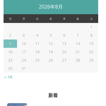
2026年8月
ナ
日
月
火
水
木
金
土
ビ
1
2
3
4
5
6
7
8
ゲ
9
10
11
12
13
14
15
ー
16
17
18
19
20
21
22
23
24
25
26
27
28
29
シ
30
31
ョ
« 7月
ン
新着