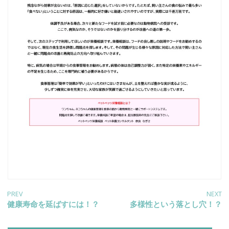
投
PREV
NEXT
Previous
健康寿命を延ばすには！？
Next
多様性という落とし穴！？
post:
post:
稿