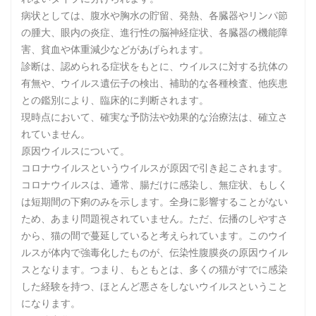
病状としては、腹水や胸水の貯留、発熱、各臓器やリンパ節
の腫大、眼内の炎症、進行性の脳神経症状、各臓器の機能障
害、貧血や体重減少などがあげられます。
診断は、認められる症状をもとに、ウイルスに対する抗体の
有無や、ウイルス遺伝子の検出、補助的な各種検査、他疾患
との鑑別により、臨床的に判断されます。
現時点において、確実な予防法や効果的な治療法は、確立さ
れていません。
原因ウイルスについて。
コロナウイルスというウイルスが原因で引き起こされます。
コロナウイルスは、通常、腸だけに感染し、無症状、もしく
は短期間の下痢のみを示します。全身に影響することがない
ため、あまり問題視されていません。ただ、伝播のしやすさ
から、猫の間で蔓延していると考えられています。このウイ
ルスが体内で強毒化したものが、伝染性腹膜炎の原因ウイル
スとなります。つまり、もともとは、多くの猫がすでに感染
した経験を持つ、ほとんど悪さをしないウイルスということ
になります。