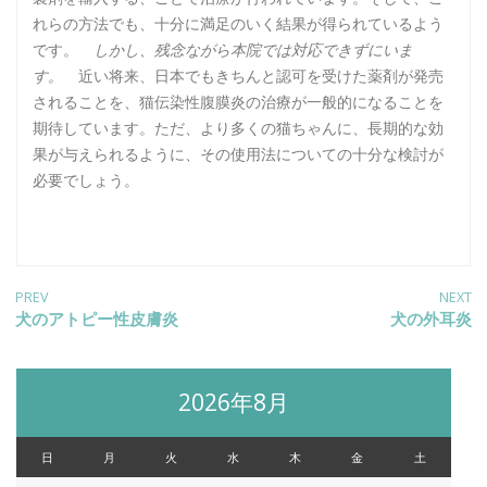
れらの方法でも、十分に満足のいく結果が得られているよう
です。
しかし、残念ながら本院では対応できずにいま
す。
近い将来、日本でもきちんと認可を受けた薬剤が発売
されることを、猫伝染性腹膜炎の治療が一般的になることを
期待しています。ただ、より多くの猫ちゃんに、長期的な効
果が与えられるように、その使用法についての十分な検討が
必要でしょう。
投
PREV
NEXT
Previous
犬のアトピー性皮膚炎
Next
犬の外耳炎
post:
post:
稿
2026年8月
ナ
日
月
火
水
木
金
土