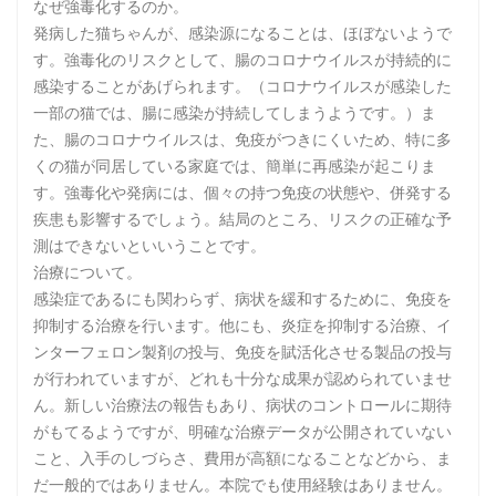
なぜ強毒化するのか。
発病した猫ちゃんが、感染源になることは、ほぼないようで
す。強毒化のリスクとして、腸のコロナウイルスが持続的に
感染することがあげられます。（コロナウイルスが感染した
一部の猫では、腸に感染が持続してしまうようです。）ま
た、腸のコロナウイルスは、免疫がつきにくいため、特に多
くの猫が同居している家庭では、簡単に再感染が起こりま
す。強毒化や発病には、個々の持つ免疫の状態や、併発する
疾患も影響するでしょう。結局のところ、リスクの正確な予
測はできないといいうことです。
治療について。
感染症であるにも関わらず、病状を緩和するために、免疫を
抑制する治療を行います。他にも、炎症を抑制する治療、イ
ンターフェロン製剤の投与、免疫を賦活化させる製品の投与
が行われていますが、どれも十分な成果が認められていませ
ん。新しい治療法の報告もあり、病状のコントロールに期待
がもてるようですが、明確な治療データが公開されていない
こと、入手のしづらさ、費用が高額になることなどから、ま
だ一般的ではありません。本院でも使用経験はありません。