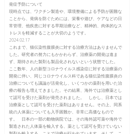
発症予防について
現時点では、ワクチン製造や、環境整備による予防が困難な
ことから、発病を防ぐためには、栄養や遊び、ケアなどの日
常管理、他疾患に対する早期治療など、精神的、肉体的なス
トレスを軽減することが大切のようです。
2024.02.17
これまで、猫伝染性腹膜炎に対する治療方法はありませんで
した。研究者の努力にもかかわらず、治療薬の開発は進ま
ず、期待された製剤も製品化されないという状態でした。
ここ数年、人の新型コロナウイルス感染症に対する治療薬の
開発に伴い、同じコロナウイルス科である猫伝染性腹膜炎の
治療についても議論が活発化し、いくつかの薬剤を用いた治
療の報告も増えてきました。その結果、海外では治療薬とし
て認可を受けた薬剤が発売されました。 しかし、日本では
治療薬として認可を受けた薬剤はありません。その上、同系
統の人体薬についても入手困難か、非常に高価なもので
す。 日本の一部の動物病院では、その海外認可薬や海外で
製造された人体薬を輸入する、薬として認可を受けていない
製剤を輸入する、ことで治療が行われています。そして、こ