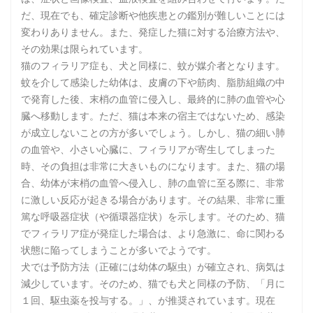
だ、現在でも、確定診断や他疾患との鑑別が難しいことには
変わりありません。また、発症した猫に対する治療方法や、
その効果は限られています。
猫のフィラリア症も、犬と同様に、蚊が媒介者となります。
蚊を介して感染した幼体は、皮膚の下や筋肉、脂肪組織の中
で発育した後、末梢の血管に侵入し、最終的に肺の血管や心
臓へ移動します。ただ、猫は本来の宿主ではないため、感染
が成立しないことの方が多いでしょう。しかし、猫の細い肺
の血管や、小さい心臓に、フィラリアが寄生してしまった
時、その負担は非常に大きいものになります。また、猫の場
合、幼体が末梢の血管へ侵入し、肺の血管に至る際に、非常
に激しい反応が起きる場合があります。その結果、非常に重
篤な呼吸器症状（や循環器症状）を示します。そのため、猫
でフィラリア症が発症した場合は、より急激に、命に関わる
状態に陥ってしまうことが多いでようです。
犬では予防方法（正確には幼体の駆虫）が確立され、病気は
減少しています。そのため、猫でも犬と同様の予防、「月に
１回、駆虫薬を投与する。」、が推奨されています。現在