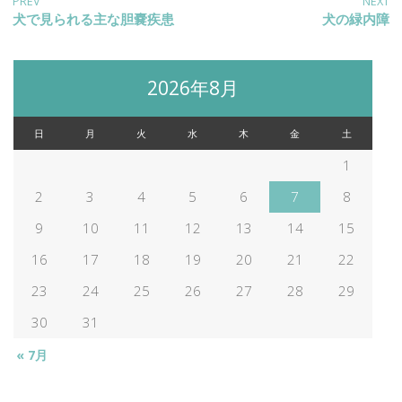
投
PREV
NEXT
Previous
犬で見られる主な胆嚢疾患
Next
犬の緑内障
post:
post:
稿
2026年8月
ナ
日
月
火
水
木
金
土
ビ
1
2
3
4
5
6
7
8
ゲ
9
10
11
12
13
14
15
ー
16
17
18
19
20
21
22
23
24
25
26
27
28
29
シ
30
31
ョ
« 7月