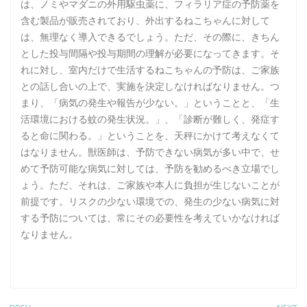
は、ノミやマダニの外用駆虫薬に、フィラリア症の予防薬を
含む製品が販売されており、外出するねこちゃんに対して
は、無理なく導入できるでしょう。ただ、その際に、きちん
とした投与間隔や投与期間の理解が必要になってきます。そ
れに対し、室内だけで生活するねこちゃんの予防は、ご家族
との話し合いの上で、実施を決定しなければなりません。つ
まり、「病気の発生や報告が少ない。」ということと、「生
活環境における蚊の発生状況。」、「診断が難しく、発症す
ると命に関わる。」ということを、天秤にかけて考えなくて
はなりません。獣医師は、予防できない病気が多い中で、せ
めて予防可能な病気に対しては、予防を勧めるべき立場でし
ょう。ただ、それは、ご家族や本人に負担が生じないことが
前提です。リスクの少ない環境での、発生の少ない病気に対
する予防については、常にその必要性を考えていかなければ
なりません。