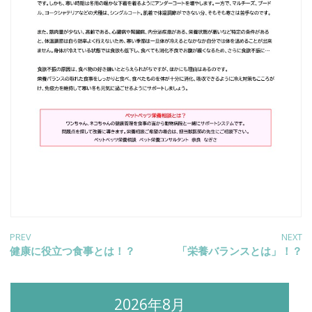
投
PREV
NEXT
Previous
健康に役立つ食事とは！？
Next
「栄養バランスとは」！？
post:
post:
稿
2026年8月