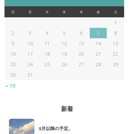
ナ
日
月
火
水
木
金
土
ビ
1
2
3
4
5
6
7
8
ゲ
9
10
11
12
13
14
15
ー
16
17
18
19
20
21
22
23
24
25
26
27
28
29
シ
30
31
ョ
« 7月
ン
新着
8月以降の予定。