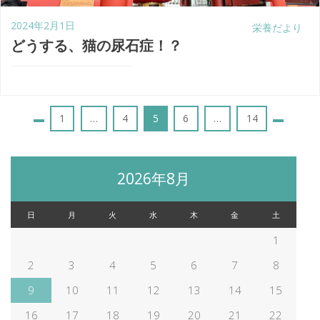
2024年2月1日
栄養だより
どうする、猫の尿石症！？
投
Page
Page
Page
Page
1
…
4
5
6
…
14
稿
2026年8月
の
日
月
火
水
木
金
土
ペ
1
2
3
4
5
6
7
8
ー
9
10
11
12
13
14
15
16
17
18
19
20
21
22