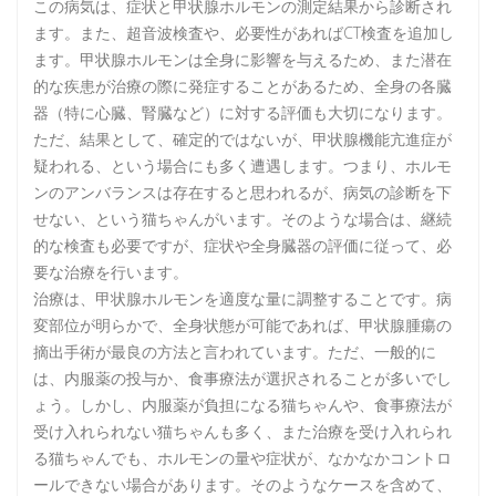
この病気は、症状と甲状腺ホルモンの測定結果から診断され
ます。また、超音波検査や、必要性があればCT検査を追加し
ます。甲状腺ホルモンは全身に影響を与えるため、また潜在
的な疾患が治療の際に発症することがあるため、全身の各臓
器（特に心臓、腎臓など）に対する評価も大切になります。
ただ、結果として、確定的ではないが、甲状腺機能亢進症が
疑われる、という場合にも多く遭遇します。つまり、ホルモ
ンのアンバランスは存在すると思われるが、病気の診断を下
せない、という猫ちゃんがいます。そのような場合は、継続
的な検査も必要ですが、症状や全身臓器の評価に従って、必
要な治療を行います。
治療は、甲状腺ホルモンを適度な量に調整することです。病
変部位が明らかで、全身状態が可能であれば、甲状腺腫瘍の
摘出手術が最良の方法と言われています。ただ、一般的に
は、内服薬の投与か、食事療法が選択されることが多いでし
ょう。しかし、内服薬が負担になる猫ちゃんや、食事療法が
受け入れられない猫ちゃんも多く、また治療を受け入れられ
る猫ちゃんでも、ホルモンの量や症状が、なかなかコントロ
ールできない場合があります。そのようなケースを含めて、