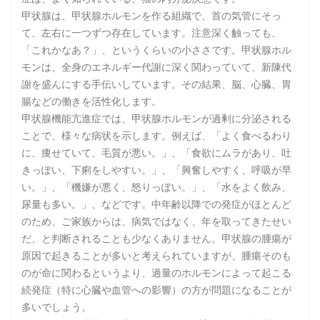
甲状腺は、甲状腺ホルモンを作る組織で、首の気管にそっ
て、左右に一つずつ存在しています。注意深く触っても、
「これかなあ？」、というくらいの小ささです。甲状腺ホル
モンは、全身のエネルギー代謝に深く関わっていて、新陳代
謝を盛んにする手伝いしています。その結果、脳、心臓、胃
腸などの働きを活性化します。
甲状腺機能亢進症では、甲状腺ホルモンが過剰に分泌される
ことで、様々な病状を示します。例えば、「よく食べるわり
に、痩せていて、毛質が悪い。」、「食欲にムラがあり、吐
きっぽい、下痢をしやすい。」、「興奮しやすく、呼吸が早
い。」、「機嫌が悪く、怒りっぽい。」、「水をよく飲み、
尿量も多い。」、などです。中年齢以降での発症がほとんど
のため、ご家族からは、病気ではなく、年を取ってきたせい
だ、と判断されることも少なくありません。甲状腺の腫瘍が
原因で起きることが多いと考えられていますが、腫瘍そのも
のが命に関わるというより、過量のホルモンによって起こる
続発症（特に心臓や血管への影響）の方が問題になることが
多いでしょう。