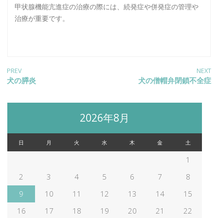
甲状腺機能亢進症の治療の際には、続発症や併発症の管理や
治療が重要です。
投
PREV
NEXT
Previous
犬の膵炎
Next
犬の僧帽弁閉鎖不全症
post:
post:
稿
2026年8月
ナ
日
月
火
水
木
金
土
ビ
1
2
3
4
5
6
7
8
ゲ
9
10
11
12
13
14
15
ー
16
17
18
19
20
21
22